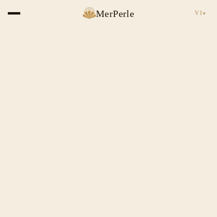
MerPerle
VI
▾